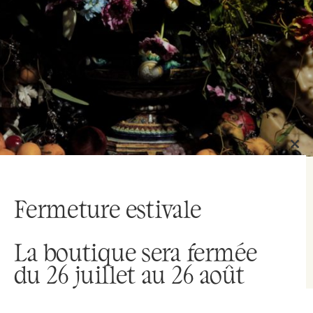
Close
this
modu
Fermeture estivale
La boutique sera fermée
du 26 juillet au 26 août
MENU
E-SHOP
ACCOUNT
CART